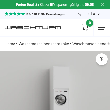
Ferien Deal ☀️
: Bis zu
15%
sparen - gültig bis
09.08
DE | AT
9.4 / 10 (190+ Bewertungen)
0
Home
Waschmaschinenschraenke
Waschmaschinener