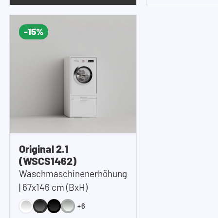
Es ist zu beachten, dass unsere
Waschmaschinenschränke nach dem
-15%
Baukastenprinzip mit mehreren Paketen und
ohne Maschinen geliefert werden.
Original 2.1
(WSCS1462)
Waschmaschinenerhöhung
| 67x146 cm (BxH)
+6