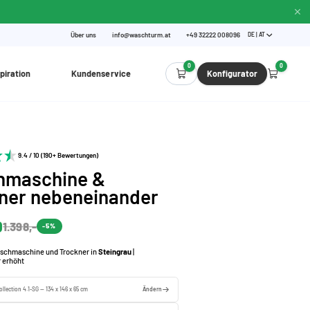
Über uns
info@waschturm.at
+49 32222 008096
DE | AT
0
0
piration
Kundenservice
Konfigurator
9.4 / 10 (190+ Bewertungen)
hmaschine &
ner nebeneinander
0
1.398,-
-5%
schmaschine und Trockner in
Steingrau
|
 erhöht
llection 4.1-SG — 134 x 146 x 65 cm
Ändern