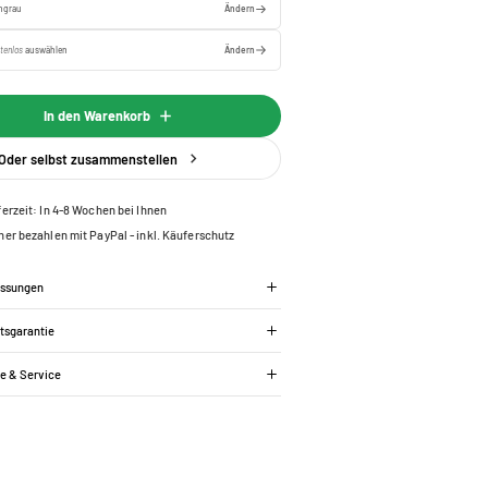
ingrau
Ändern
tenlos
auswählen
Ändern
In den Warenkorb
Oder selbst zusammenstellen
ferzeit: In 4-8 Wochen bei Ihnen
her bezahlen mit PayPal - inkl. Käuferschutz
essungen
tsgarantie
ie & Service