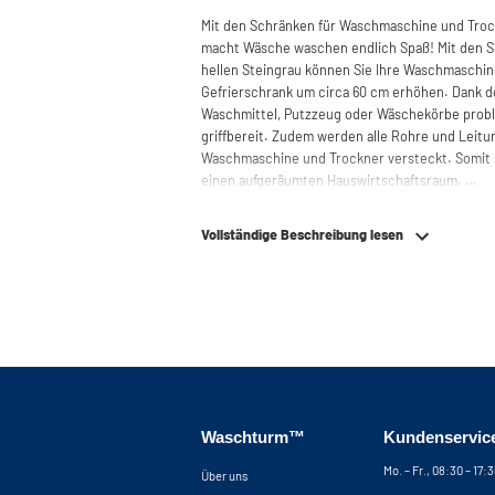
Mit den Schränken für Waschmaschine und Tro
macht Wäsche waschen endlich Spaß! Mit den Sc
hellen Steingrau können Sie Ihre Waschmaschine,
Gefrierschrank um circa 60 cm erhöhen. Dank d
Waschmittel, Putzzeug oder Wäschekörbe prob
griffbereit. Zudem werden alle Rohre und Leitu
Waschmaschine und Trockner versteckt. Somit
einen aufgeräumten Hauswirtschaftsraum.
Durch die spezielle Konstruktion des Gehäuse
Vollständige Beschreibung lesen
und Trockner absorbiert. Des Weiteren ist de
starkem, hochwertigem Plattenmaterial mit Mel
bei vielen Bad- und Küchenschränken vorzufinde
Metallgrundplatte mit hochgezogenen Kanten, d
eindringen kann. Diese Kombination macht den 
nicht wasserdicht. Einen weiteren Vorteil stell
sicherstellt, dass Ihre Maschinen nicht aus dem
Damit unsere Waschmaschinenschränke auch a
Waschturm™
Kundenservic
sind alle Schränke außerdem mit höhenverstellb
Leitungen und Kabel problemlos anschließen kö
Mo. – Fr., 08:30 – 17:
Über uns
Rückwand an der Stelle, an der die Maschine Ihr