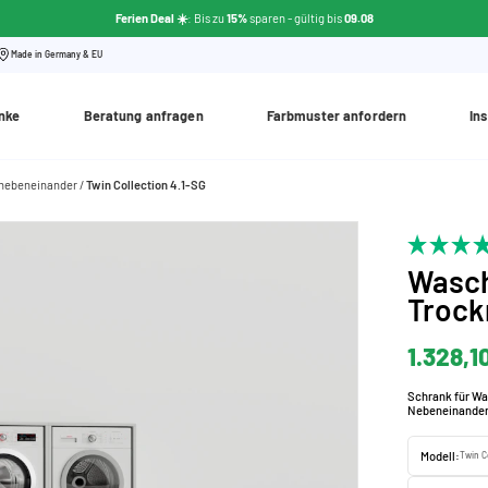
Ferien Deal ☀️
: Bis zu
15%
sparen - gültig bis
09.08
Made in Germany & EU
nke
Beratung anfragen
Farbmuster anfordern
Ins
 nebeneinander
Twin Collection 4.1-SG
Wasc
Trock
1.328,1
Schrank für Wa
Nebeneinander
Modell:
Twin Co