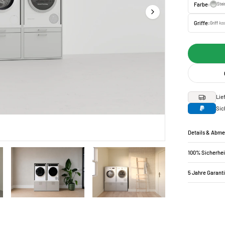
Farbe:
Ste
Griffe:
Griff
kos
Lie
Sic
Details & Abm
100% Sicherhei
5 Jahre Garant