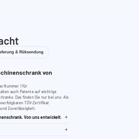
acht
ieferung & Rüksendung
chinenschrank von
as Nummer 1 für
lten auch Patente auf wichtige
anks. Das finden Sie nur bei uns. Als
verfolgbaren TÜV-Zertifikat
 und Zuverlässigkeit.
nenschrank. Von uns entwickelt.