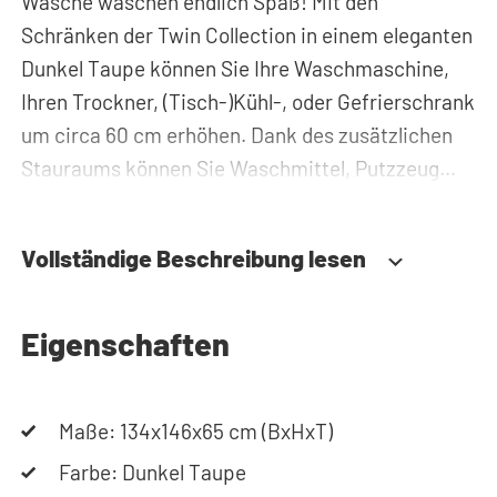
Wäsche waschen endlich Spaß! Mit den
Schränken der Twin Collection in einem eleganten
Dunkel Taupe können Sie Ihre Waschmaschine,
Ihren Trockner, (Tisch-)Kühl-, oder Gefrierschrank
um circa 60 cm erhöhen. Dank des zusätzlichen
Stauraums können Sie Waschmittel, Putzzeug
oder Wäschekörbe problemlos verstauen und
haben diese immer griffbereit. Zudem werden alle
Vollständige Beschreibung lesen
Rohre und Leitungen hinter dem Schrank für
Waschmaschine und Trockner versteckt. Somit
sorgt der Waschmaschinenschrank für einen
Eigenschaften
aufgeräumten Hauswirtschaftsraum.
Maße: 134x146x65 cm (BxHxT)
Durch die spezielle Konstruktion des Gehäuses
werden Vibrationen von Waschmaschine und
Farbe: Dunkel Taupe