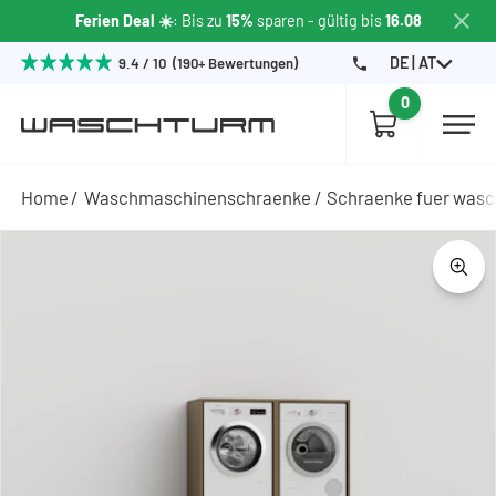
Ferien Deal ☀️
: Bis zu
15%
sparen - gültig bis
16.08
DE | AT
9.4 / 10 (190+ Bewertungen)
0
Home
Waschmaschinenschraenke
Schraenke fuer wasc