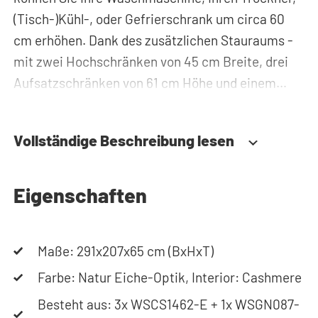
(Tisch-)Kühl-, oder Gefrierschrank um circa 60
cm erhöhen. Dank des zusätzlichen Stauraums -
mit zwei Hochschränken von 45 cm Breite, drei
Aufsatzschränken von 61 cm Höhe und einem
praktischen Einsatz für Wäschekörbe - können
Sie Waschmittel, Putzzeug oder Wäschekörbe
Vollständige Beschreibung lesen
problemlos verstauen und haben diese immer
griffbereit. Zudem werden alle Rohre und
Leitungen hinter der Schrankwand versteckt.
Eigenschaften
Somit sorgt der Waschmaschinenschrank für
einen aufgeräumten Hauswirtschaftsraum.
Maße: 291x207x65 cm (BxHxT)
Durch die spezielle Konstruktion des Gehäuses
Farbe: Natur Eiche-Optik, Interior: Cashmere
werden Vibrationen von Waschmaschine und
Besteht aus: 3x WSCS1462-E + 1x WSGN087-
Trockner absorbiert. Des Weiteren ist der