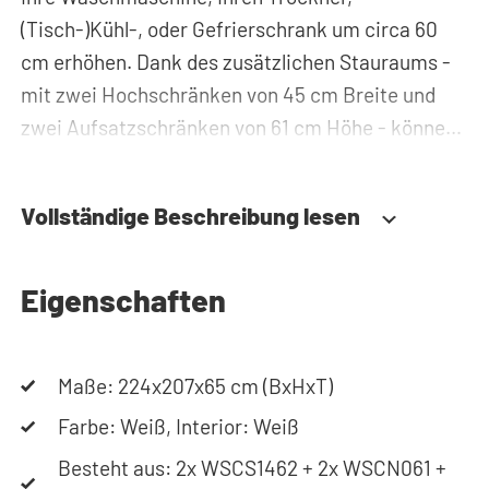
(Tisch-)Kühl-, oder Gefrierschrank um circa 60
cm erhöhen. Dank des zusätzlichen Stauraums -
mit zwei Hochschränken von 45 cm Breite und
zwei Aufsatzschränken von 61 cm Höhe - können
Sie Waschmittel, Putzzeug oder Wäschekörbe
problemlos verstauen und haben diese immer
Vollständige Beschreibung lesen
griffbereit. Zudem werden alle Rohre und
Leitungen hinter der Schrankwand versteckt.
Somit sorgt der Waschmaschinenschrank für
Eigenschaften
einen aufgeräumten Hauswirtschaftsraum.
Maße: 224x207x65 cm (BxHxT)
Durch die spezielle Konstruktion des Gehäuses
werden Vibrationen von Waschmaschine und
Farbe: Weiß, Interior: Weiß
Trockner absorbiert. Des Weiteren ist der
Besteht aus: 2x WSCS1462 + 2x WSCN061 +
Waschmaschinenschrank aus 22 mm starkem,