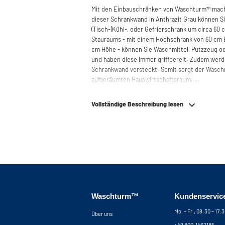
Mit den Einbauschränken von Waschturm™ mach
dieser Schrankwand in Anthrazit Grau können S
(Tisch-)Kühl-, oder Gefrierschrank um circa 60
Stauraums - mit einem Hochschrank von 60 cm B
cm Höhe - können Sie Waschmittel, Putzzeug o
und haben diese immer griffbereit. Zudem werd
Schrankwand versteckt. Somit sorgt der Wasch
aufgeräumten Hauswirtschaftsraum.
Durch die spezielle Konstruktion des Gehäuse
Vollständige Beschreibung lesen
und Trockner absorbiert. Des Weiteren ist de
starkem, hochwertigem Plattenmaterial mit Mel
bei vielen Bad- und Küchenschränken vorzufinde
Metallgrundplatte mit hochgezogenen Kanten, d
eindringen kann. Diese Kombination macht den 
nicht wasserdicht. Einen weiteren Vorteil stell
sicherstellt, dass Ihre Maschinen nicht aus dem
Damit unsere Waschmaschinenschränke auch a
Waschturm™
Kundenservic
sind alle Schränke außerdem mit höhenverstellb
Leitungen und Kabel problemlos anschließen kö
Mo. – Fr., 08:30 – 17:
Über uns
Rückwand an der Stelle, an der die Maschine Ihr
+49 800-1462185