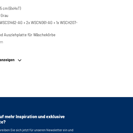
5 cm (BxHxT)
 Grau
x WSCS1462-AG + 2x WSCN061-AG + 1x WSCH207-
nd Ausziehplatte für Wäschekörbe
em
 anzeigen
0 kg
re Füße aus Edelstahl
bierend
 bei WSCS1462/WSTT185 für problemloses
 Maschinen
ankerungen für eine sichere Montage
terung mit Einlegeböden, Schrankverteilung
nblock
55 x 33,5 (funktionale Aufbewahrungshöhe) x
uf mehr Inspiration und exklusive
te?
 Waschmaschine: 63 x 87 x 65 cm (BxHxT)
reiben Sie sich jetzt für unseren Newsletter ein und