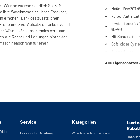
t Wäsche waschen endlich Spaß! Mit
Maße: 194x207x6
ie Ihre Waschmaschine, Ihren Trockner,
Farbe: Anthrazit
 cm erhöhen. Dank des zusätzlichen
Besteht aus: 2
reite und zwei Aufsatzschränken von 61
60-AG
der Wäschekörbe problemlos verstauen
Mit Schublade u
en alle Rohre und Leitungen hinter der
maschinenschrank für einen
Soft-close Syst
Kippsicherung
Lüftungsgitter
s werden Vibrationen von Waschmaschine
Alle Eigenschaften
Belastung bis 12
r Waschmaschinenschrank aus 19 mm
Höhenverstellba
aminbeschichtung gefertigt - wie auch
n. Dazu steht die Maschine auf einer
Vibrationsabsor
amit keine Feuchtigkeit in das Gehäuse
Keine Rückwand
Schrank feuchtigkeitsbeständig, aber
Anschließen der
t unsere Kippsicherung dar, die
Inkl. 4 Wandver
 Schrank fallen können.
Optionale Erwei
und Schubkaste
uf unebenen Fußböden gerade stehen,
Maße Schublade: 
e
Service
Kategorien
Lust a
aren Füßen ausgestattet. Damit Sie alle
42,4 cm (BxHxT)
Rabat
nnen, besitzt der Schrank keine
30 Uhr
Persönliche Beratung
Waschmaschinenschränke
Maße Nische für
en Platz findet. Um auch hinter den
Dann sch