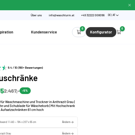
Über uns
info@waschturm.at
+49 32222 008096
DE | AT
0
0
piration
Kundenservice
Konfigurator
9.4 / 10 (190+ Bewertungen)
uschränke
65
2.467,-
-5%
für Waschmaschine und Trockner in Anthrazit Grau |
tte und Schublade für Wäschekorb | Mit Hochschrank
d Aufsatzschränken 61 cm hoch
kwand 1.1-AG — 194 x 207 x 65 cm
Ändern
razit Grau
Ändern