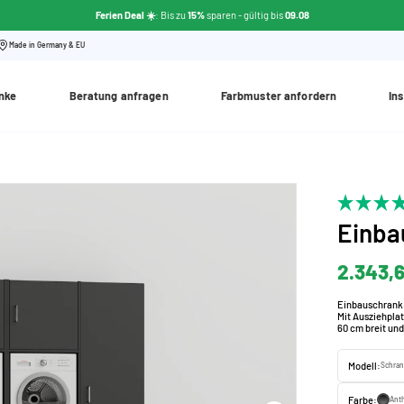
Ferien Deal ☀️
: Bis zu
15%
sparen - gültig bis
09.08
Made in Germany & EU
nke
Beratung anfragen
Farbmuster anfordern
Ins
Einba
2.343,
Einbauschrank 
Mit Ausziehpla
60 cm breit un
Modell:
Schran
Farbe:
Anth