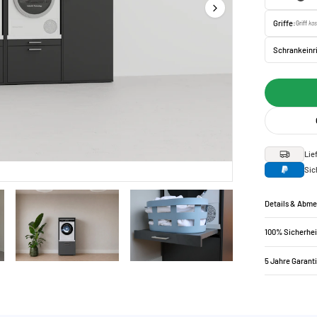
Griffe:
Griff
kos
Schrankeinr
Lie
Sic
Details & Abm
100% Sicherhei
5 Jahre Garant