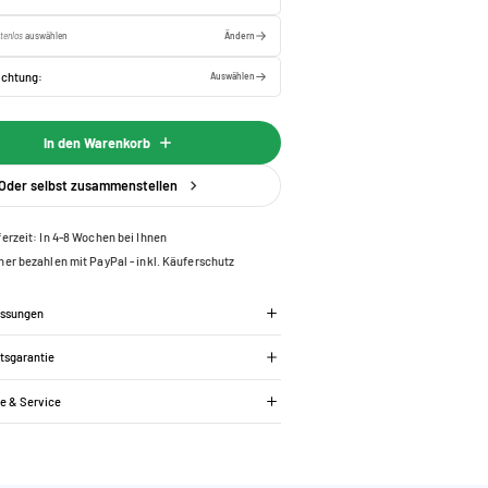
tenlos
auswählen
Ändern
ichtung:
Auswählen
In den Warenkorb
Oder selbst zusammenstellen
ferzeit: In 4-8 Wochen bei Ihnen
her bezahlen mit PayPal - inkl. Käuferschutz
essungen
tsgarantie
ie & Service