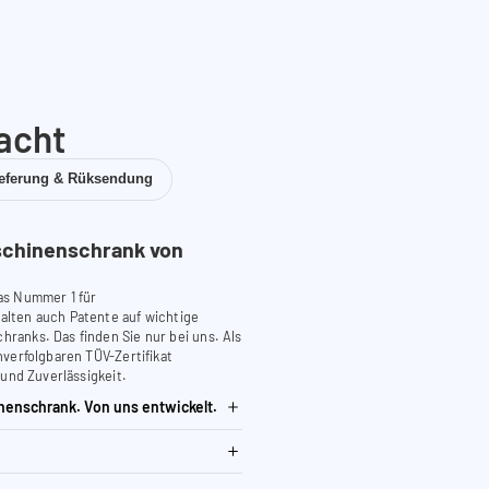
acht
ieferung & Rüksendung
chinenschrank von
as Nummer 1 für
lten auch Patente auf wichtige
anks. Das finden Sie nur bei uns. Als
verfolgbaren TÜV-Zertifikat
 und Zuverlässigkeit.
nenschrank. Von uns entwickelt.