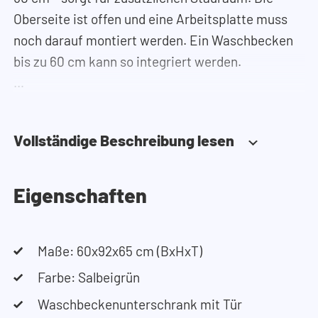
Oberseite ist offen und eine Arbeitsplatte muss
noch darauf montiert werden. Ein Waschbecken
bis zu 60 cm kann so integriert werden.
Achtung: Die Arbeitsplatte muss 66 cm tief sein!
Vollständige Beschreibung lesen
Die Scharniere sind einfach und schnell zu
montieren. Sie lassen sich dreidimensional in
Höhe, Tiefe und Breite verstellen. Die Tür ist so
Eigenschaften
konstruiert, dass sie sowohl links- als auch
rechtsseitig angeschlagen werden kann.
Maße: 60x92x65 cm (BxHxT)
Benötigen Sie Hilfe?
Farbe: Salbeigrün
Hier finden Sie die Montageanleitung.
Waschbeckenunterschrank mit Tür
Benötigen Sie Hilfe bei der Planung Ihres