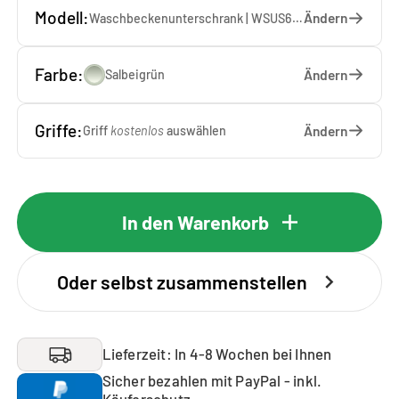
Modell:
Ändern
Waschbeckenunterschrank | WSUS60-10-SA — 60 x 92 x 65 cm
Farbe:
Ändern
Salbeigrün
Griffe:
Ändern
Griff
kostenlos
auswählen
In den Warenkorb
Oder selbst zusammenstellen
Lieferzeit: In 4-8 Wochen bei Ihnen
Sicher bezahlen mit PayPal - inkl.
Käuferschutz