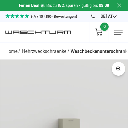
Ferien Deal ☀️
: Bis zu
15%
sparen - gültig bis
09.08
DE | AT
9.4 / 10 (190+ Bewertungen)
0
Home
Mehrzweckschraenke
Waschbeckenunterschrank