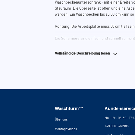
Waschbeckenunterschrank - mit einer Breite von
Stauraum. Die Oberseite ist offen und eine Arb
werden. Ein Waschbecken bis zu 60 cm kann so 
Achtung: Die Arbeitsplatte muss 66 cm tief sei
Die Scharniere sind einfach und schnell zu mont
Höhe, Tiefe und Breite verstellen. Die Tür ist so 
auch rechtsseitig angeschlagen werden kann.
Vollständige Beschreibung lesen
Benötigen Sie Hilfe?
Hier finden Sie die Montageanleitung.
Benötigen Sie Hilfe bei der Planung Ihres Schr
um Ihren Waschmaschinenschrank zusammenzust
telefonisch oder per Mail erreichen.
Waschturm™
Kundenservic
Mo. – Fr., 08:30 – 17:
Über uns
+49 800-1462185
Montagevideos