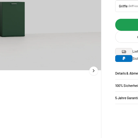
Griffe:
Griff
kos
Lie
Sic
Details & Abm
100% Sicherhei
5 Jahre Garant