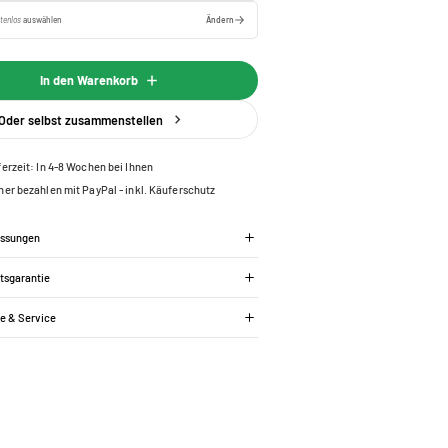
tenlos
auswählen
Ändern
In den Warenkorb
Oder selbst zusammenstellen
ferzeit: In 4-8 Wochen bei Ihnen
her bezahlen mit PayPal - inkl. Käuferschutz
essungen
tsgarantie
ie & Service