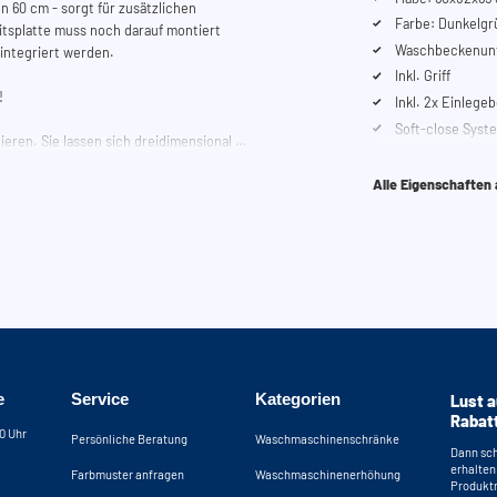
 60 cm - sorgt für zusätzlichen
Farbe: Dunkelgr
eitsplatte muss noch darauf montiert
Waschbeckenunt
integriert werden.
Inkl. Griff
n!
Inkl. 2x Einlege
Soft-close Syst
ieren. Sie lassen sich dreidimensional in
konstruiert, dass sie sowohl links- als
Alle Eigenschaften
anks? Nutzen Sie unseren Konfigurator,
ellen. Sie können uns auch jederzeit
e
Service
Kategorien
Lust a
Rabat
30 Uhr
Persönliche Beratung
Waschmaschinenschränke
Dann sch
erhalten
Farbmuster anfragen
Waschmaschinenerhöhung
Produktn