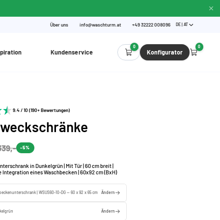
Über uns
info@waschturm.at
+49 32222 008096
DE | AT
0
0
piration
Kundenservice
Konfigurator
9.4 / 10 (190+ Bewertungen)
zweckschränke
339,-
-5%
rschrank in Dunkelgrün | Mit Tür | 60 cm breit |
ie Integration eines Waschbecken | 60x92 cm (BxH)
eckenunterschrank | WSUS60-10-DG — 60 x 92 x 65 cm
Ändern
kelgrün
Ändern