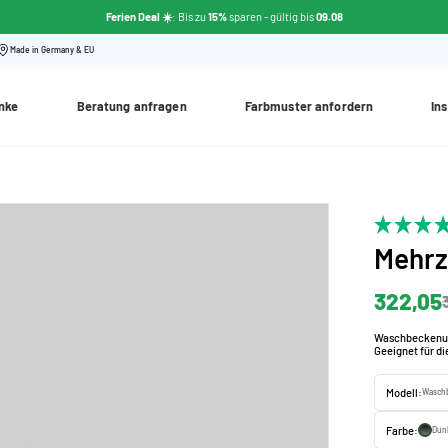
Ferien Deal ☀️
: Bis zu
15%
sparen - gültig bis
09.08
Made in Germany & EU
nke
Beratung anfragen
Farbmuster anfordern
Ins
Mehr
322,05
Waschbeckenunte
Geeignet für d
Modell:
Waschb
Farbe:
Dun