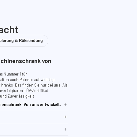
acht
ieferung & Rüksendung
chinenschrank von
as Nummer 1 für
lten auch Patente auf wichtige
anks. Das finden Sie nur bei uns. Als
verfolgbaren TÜV-Zertifikat
 und Zuverlässigkeit.
nenschrank. Von uns entwickelt.