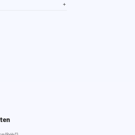
ten
cm (BxHxT)