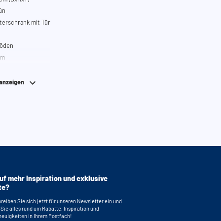
ün
erschrank mit Tür
böden
em
 anzeigen
uf mehr Inspiration und exklusive
te?
reiben Sie sich jetzt für unseren Newsletter ein und
 Sie alles rund um Rabatte, Inspiration und
euigkeiten in Ihrem Postfach!