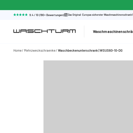
9.4 / 10 (190+ Bewertungen)
Das Original: Europas sicherster Waschmaschinenschrank
Waschmaschinenschrä
Home
Mehrzweckschraenke
Waschbeckenunterschrank | WSUS60-10-DG