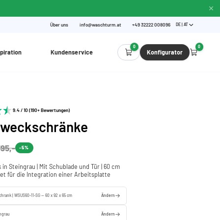
Über uns
info@waschturm.at
+49 32222 008096
DE | AT
0
0
piration
Kundenservice
Konfigurator
9.4 / 10 (190+ Bewertungen)
zweckschränke
95,-
-5%
in Steingrau | Mit Schublade und Tür | 60 cm
net für die Integration einer Arbeitsplatte
chrank | WSUS60-11-SG — 60 x 92 x 65 cm
Ändern
ingrau
Ändern