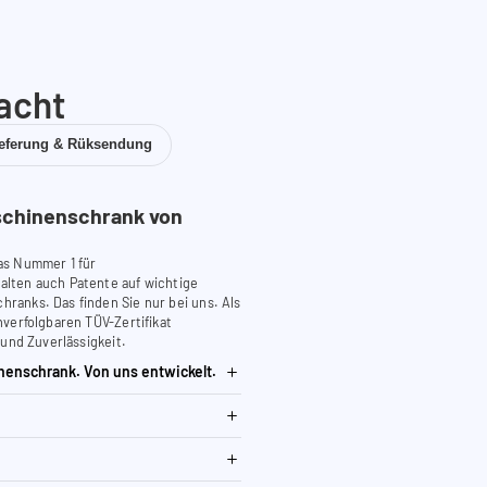
acht
ieferung & Rüksendung
chinenschrank von
as Nummer 1 für
lten auch Patente auf wichtige
anks. Das finden Sie nur bei uns. Als
verfolgbaren TÜV-Zertifikat
 und Zuverlässigkeit.
nenschrank. Von uns entwickelt.