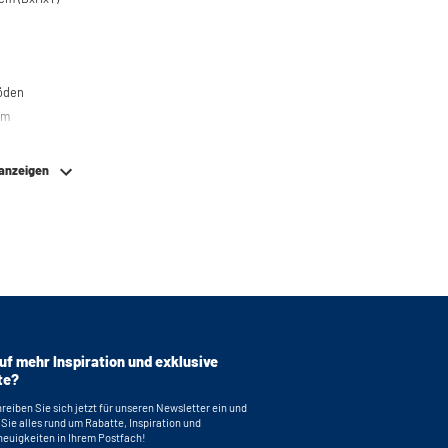
u
böden
em
nterieur- und Exterieurfarbe sind gleich,
en ausziehbaren Unterteilen.
 anzeigen
Auszüge: Weiß
uf mehr Inspiration und exklusive
te?
reiben Sie sich jetzt für unseren Newsletter ein und
 Sie alles rund um Rabatte, Inspiration und
euigkeiten in Ihrem Postfach!