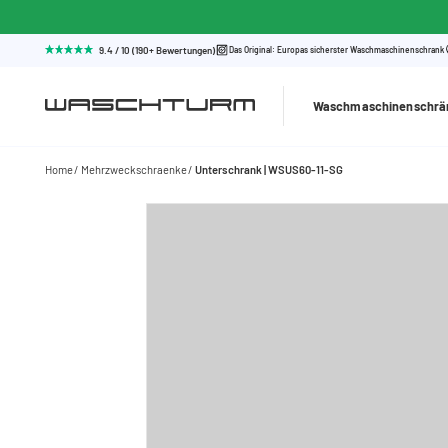
9.4 / 10 (190+ Bewertungen)
Das Original: Europas sicherster Waschmaschinenschrank
Waschmaschinenschrä
Home
Mehrzweckschraenke
Unterschrank | WSUS60-11-SG