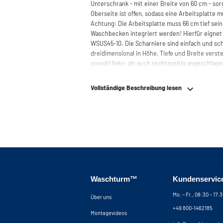
Unterschrank - mit einer Breite von 60 cm - sor
Oberseite ist offen, sodass eine Arbeitsplatte
Achtung: Die Arbeitsplatte muss 66 cm tief sei
Waschbecken integriert werden! Hierfür eigne
WSUS45-10. Die Scharniere sind einfach und sch
dreidimensional in Höhe, Tiefe und Breite verstel
sowohl links- als auch rechtsseitig angeschlage
finden Sie die Montageanleitung.
Vollständige Beschreibung lesen
Benötigen Sie Hilfe bei der Planung Ihres Schr
um Ihren Waschmaschinenschrank zusammenzust
telefonisch oder per Mail erreichen.
Waschturm™
Kundenservic
Mo. – Fr., 08:30 – 17:
Über uns
+49 800-1462185
Montagevideos