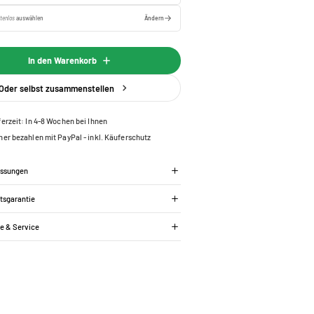
tenlos
auswählen
Ändern
In den Warenkorb
Oder selbst zusammenstellen
ferzeit: In 4-8 Wochen bei Ihnen
her bezahlen mit PayPal - inkl. Käuferschutz
essungen
tsgarantie
ie & Service