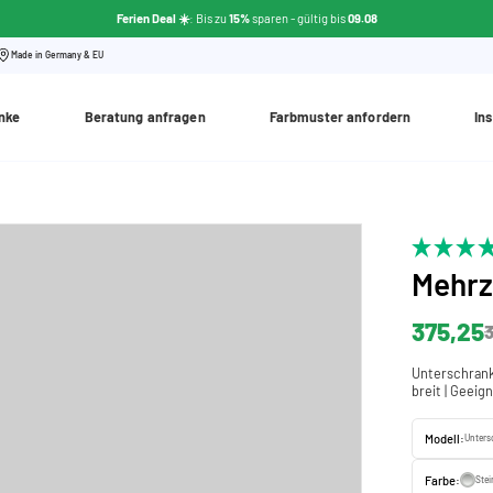
Ferien Deal ☀️
: Bis zu
15%
sparen - gültig bis
09.08
Made in Germany & EU
nke
Beratung anfragen
Farbmuster anfordern
Ins
Mehr
375,25
3
Unterschrank 
breit | Geeig
Modell:
Unters
Farbe:
Ste