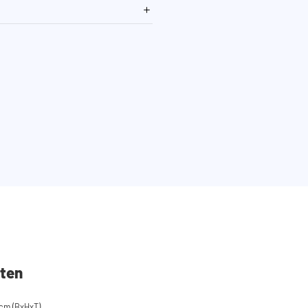
ten
cm (BxHxT)