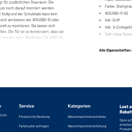
gt für zusätzlichen Stauraum. Die
Farbe: Steingra
 muss noch darauf montiert werden.
WSUS60-11-SG
n! Aufgrund der Schublade kann kein
t sich am besten der WSUS60-10 oder
Inkl. Griff
nell zu montieren. Sie lassen sich
Inkl. 1x Einlege
len. Die Tür ist so konstruiert, dass sie
Soft-close Syst
n werden kann. Benötigen Sie Hilfe? Hier
Interieurfarbe: I
abgesehen von d
Alle Eigenschaften
Interieurfarbe 
anks? Nutzen Sie unseren Konfigurator,
ellen. Sie können uns auch jederzeit
e
Service
Kategorien
Lust a
Rabat
30 Uhr
Persönliche Beratung
Waschmaschinenschränke
Dann sch
erhalten
Farbmuster anfragen
Waschmaschinenerhöhung
Produktn