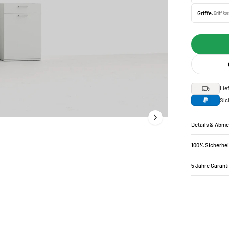
Griffe:
Griff
kos
Lie
Sic
Details & Abm
100% Sicherhei
5 Jahre Garant