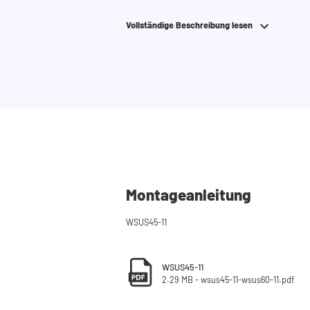
Benötigen Sie Hilfe?
Hier
finden Sie die Montageanleitung.
Vollständige Beschreibung lesen
Benötigen Sie Hilfe bei der Planung Ihres Schr
Konfigurator
, um Ihren Waschmaschinenschran
auch jederzeit
telefonisch oder per Mail
erreich
Montageanleitung
WSUS45-11
WSUS45-11
2.29 MB - wsus45-11-wsus60-11.pdf