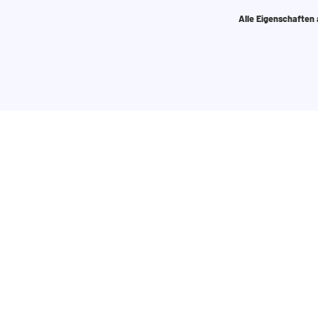
Alle Eigenschaften
anks? Verwenden Sie unseren
k zusammenzustellen. Sie können uns
en.