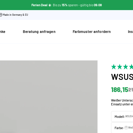
Ferien Deal ☀️
: Bis zu
15%
sparen - gültig bis
09.08
Made in Germany & EU
nke
Beratung anfragen
Farbmuster anfordern
Ins
WSUS4
186,15
21
Weißer Untersc
Einsatz unter e
Modell:
WSUS45
Farbe:
Wei