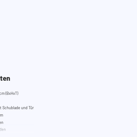
ten
cm (BxHxT)
t Schublade und Tür
em
en
oden