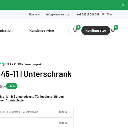
Über uns
info@waschturm.at
+49 32222 008096
DE | AT
0
0
piration
Kundenservice
Konfigurator
9.4 / 10 (190+ Bewertungen)
5-11 | Unterschrank
9,-
-15%
hrank mit Schublade und Tür | geeignet für den
iner Arbeitsplatte
-11 | Unterschrank — 45 x 92 x 65 cm
Ändern
ß
Ändern