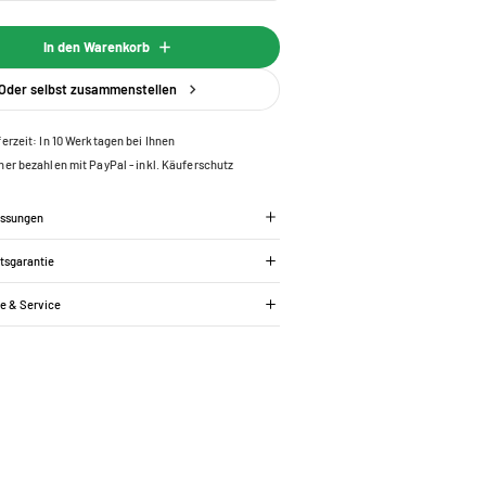
In den Warenkorb
Oder selbst zusammenstellen
ferzeit: In 10 Werktagen bei Ihnen
her bezahlen mit PayPal - inkl. Käuferschutz
essungen
tsgarantie
ie & Service