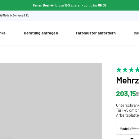
Ferien Deal ☀️
: Bis zu
15%
sparen - gültig bis
09.08
Made in Germany & EU
nke
Beratung anfragen
Farbmuster anfordern
Ins
Mehr
203,15
2
Unterschrank
Tür | 45 cm br
Arbeitsplatt
Modell:
Unters