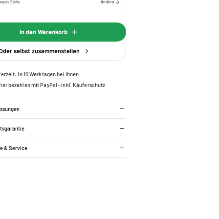
warze Eiche
Ändern
In den Warenkorb
Oder selbst zusammenstellen
ferzeit: In 10 Werktagen bei Ihnen
her bezahlen mit PayPal - inkl. Käuferschutz
essungen
tsgarantie
ie & Service