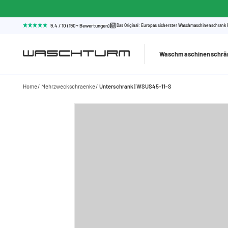
9.4 / 10 (190+ Bewertungen)
Das Original: Europas sicherster Waschmaschinenschrank
Waschmaschinenschrä
Home
Mehrzweckschraenke
Unterschrank | WSUS45-11-S