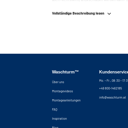
Montageanleitung. Benötigen Sie Hilfe bei der Planung Ihres Schranks? Nutzen Sie
unseren Konfigurator, um Ihren Waschmaschin
Vollständige Beschreibung lesen
können uns auch jederzeit telefonisch oder per 
Waschturm™
Kundenservic
Mo. – Fr., 08:30 – 17:
Über uns
+49 800-1462185
Montagevideos
info@waschturm.at
Montageanleitungen
FAQ
Inspiration
Blog