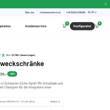
Über uns
info@waschturm.at
+49 32222 008096
DE | AT
0
0
piration
Kundenservice
Konfigurator
9.4 / 10 (190+ Bewertungen)
zweckschränke
39,-
-15%
 in Schwarzer Eiche-Optik | Mit Schublade und
eit | Geeignet für die Integration einer
e
chrank | WSUS45-11-S — 45 x 92 x 65 cm
Ändern