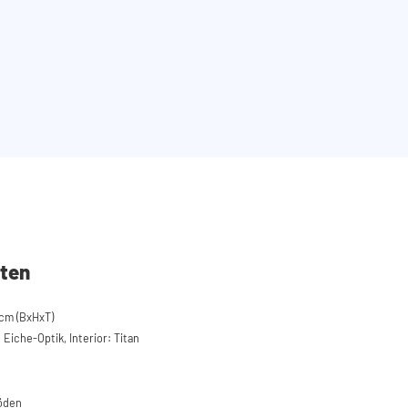
ten
cm (BxHxT)
Eiche-Optik, Interior: Titan
böden