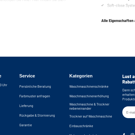
Soft-close Syst
enschrank zusammenzustellen. Sie
Mail erreichen.
Alle Eigenschaften
e
Service
Kategorien
Lust a
Rabat
30 Uhr
Persönliche Beratung
Waschmaschinenschränke
Dann sch
erhalten
Farbmuster anfragen
Waschmaschinenerhöhung
Produktn
Waschmaschine & Trockner
Lieferung
nebeneinander
Rückgabe & Stornierung
Trockner auf Waschmaschine
Garantie
Einbauschränke