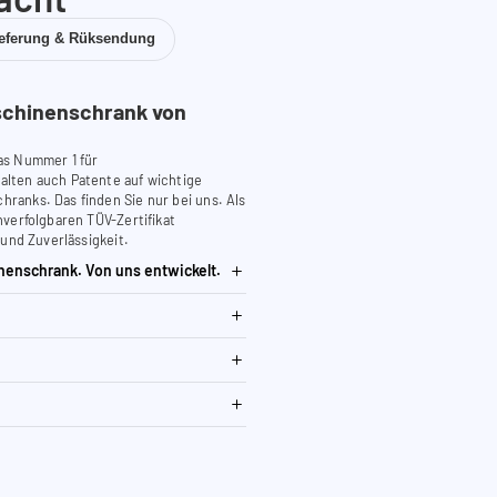
ieferung & Rüksendung
chinenschrank von
as Nummer 1 für
lten auch Patente auf wichtige
anks. Das finden Sie nur bei uns. Als
verfolgbaren TÜV-Zertifikat
 und Zuverlässigkeit.
nenschrank. Von uns entwickelt.