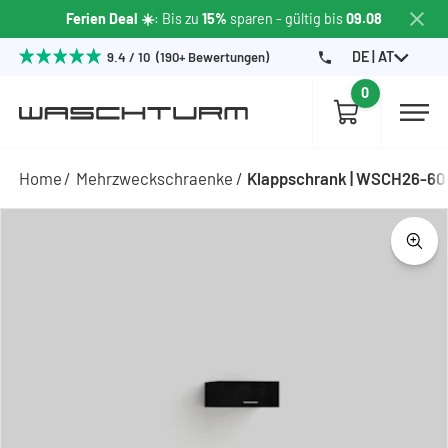
Ferien Deal ☀️
: Bis zu
15%
sparen - gültig bis
09.08
DE | AT
9.4 / 10 (190+ Bewertungen)
0
Home
Mehrzweckschraenke
Klappschrank | WSCH26-60