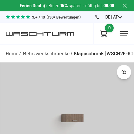
Ferien Deal ☀️
: Bis zu
15%
sparen - gültig bis
09.08
DE | AT
9.4 / 10 (190+ Bewertungen)
0
Home
Mehrzweckschraenke
Klappschrank | WSCH26-60