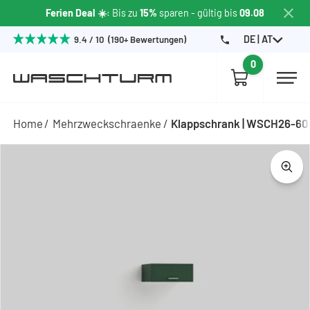
Ferien Deal ☀️
: Bis zu
15%
sparen - gültig bis
09.08
DE | AT
9.4 / 10 (190+ Bewertungen)
0
Home
Mehrzweckschraenke
Klappschrank | WSCH26-6