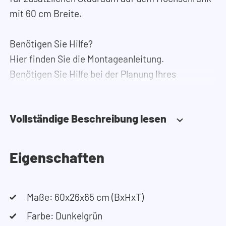
mit 60 cm Breite.
Benötigen Sie Hilfe?
Hier finden Sie die Montageanleitung.
Benötigen Sie Hilfe bei der Planung Ihres
Schranks? Nutzen Sie unseren Konfigurator, um
Ihren Waschmaschinenschrank
Vollständige Beschreibung lesen
zusammenzustellen. Sie können uns auch
jederzeit telefonisch oder per Mail erreichen.
Eigenschaften
Maße: 60x26x65 cm (BxHxT)
Farbe: Dunkelgrün