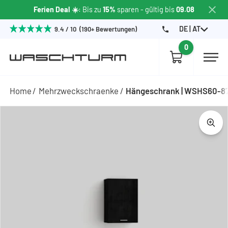
Ferien Deal ☀️
: Bis zu
15%
sparen - gültig bis
09.08
DE | AT
9.4 / 10 (190+ Bewertungen)
0
Home
Mehrzweckschraenke
Hängeschrank | WSHS60-8