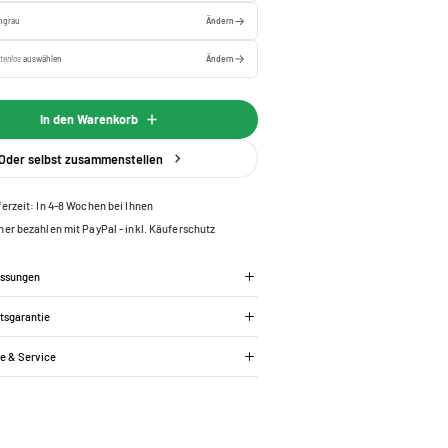
ingrau
Ändern
tenlos
auswählen
Ändern
In den Warenkorb
Oder selbst zusammenstellen
ferzeit: In 4-8 Wochen bei Ihnen
her bezahlen mit PayPal - inkl. Käuferschutz
essungen
tsgarantie
ie & Service