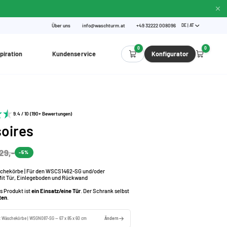
Über uns
info@waschturm.at
+49 32222 008096
DE | AT
0
0
piration
Kundenservice
Konfigurator
9.4 / 10 (190+ Bewertungen)
oires
29,-
-5%
schekörbe | Für den WSCS1462-SG und/oder
it Tür, Einlegeboden und Rückwand
s Produkt ist
ein Einsatz/eine Tür
. Der Schrank selbst
ten
.
z Wäschekörbe | WSGN087-SG — 67 x 85 x 60 cm
Ändern