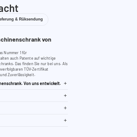
acht
ieferung & Rüksendung
chinenschrank von
as Nummer 1 für
lten auch Patente auf wichtige
anks. Das finden Sie nur bei uns. Als
verfolgbaren TÜV-Zertifikat
 und Zuverlässigkeit.
nenschrank. Von uns entwickelt.