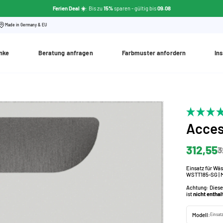
Ferien Deal ☀️
: Bis zu
15%
sparen - gültig bis
09.08
Made in Germany & EU
nke
Beratung anfragen
Farbmuster anfordern
Ins
Acces
312,55
3
Einsatz für Wä
WSTT185-SG | M
Achtung: Diese
ist
nicht enthal
Modell:
Einsat