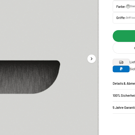
Farbe:
Ste
Griffe:
Griff
kos
Lie
Sic
Details & Abm
100% Sicherhei
5 Jahre Garant