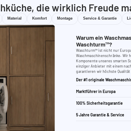
hküche, die wirklich Freude m
Material
Komfort
Montage
Service & Garantie
L
Warum ein Waschmas
Waschturm™?
Waschturm™ ist nicht nur Europ
Waschmaschinenschränke. Wir ha
Komponente unseres smarten Schr
einziger Anbieter mit einem nach
garantieren wir höchste Qualität
Der #1 originale Waschmaschi
Marktführer in Europa
100% Sicherheitsgarantie
5 Jahre Garantie & Service