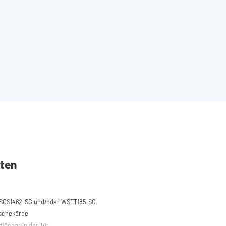
ten
u
SCS1462-SG und/oder WSTT185-SG
äschekörbe
flöcher in der Tür