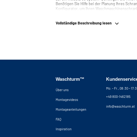
Benötigen Sie Hilfe bei der Planung Ihres Schr
Konfigurator, um Ihren Waschmaschinenschran
auch jederzeit telefonisch oder per Mail erreich
Vollständige Beschreibung lesen
Waschturm™
Kundenservic
Mo. – Fr., 08:30 – 17:
Über uns
+49 800-1462185
Montagevideos
info@waschturm.at
Montageanleitungen
FAQ
Inspiration