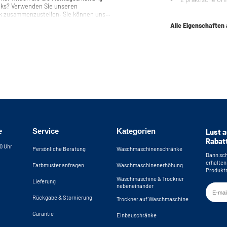
anks? Verwenden Sie unseren
k zusammenzustellen. Sie können uns
en.
Alle Eigenschaften
e
Service
Kategorien
Lust a
Rabat
30 Uhr
Persönliche Beratung
Waschmaschinenschränke
Dann sch
erhalten
Farbmuster anfragen
Waschmaschinenerhöhung
Produktn
Waschmaschine & Trockner
Lieferung
nebeneinander
Rückgabe & Stornierung
Trockner auf Waschmaschine
Garantie
Einbauschränke