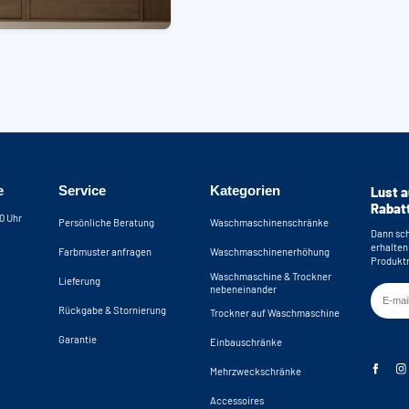
e
Service
Kategorien
Lust a
Rabat
30 Uhr
Persönliche Beratung
Waschmaschinenschränke
Dann sch
erhalten
Farbmuster anfragen
Waschmaschinenerhöhung
Produktn
Waschmaschine & Trockner
Lieferung
nebeneinander
Rückgabe & Stornierung
Trockner auf Waschmaschine
Garantie
Einbauschränke
Mehrzweckschränke
Accessoires