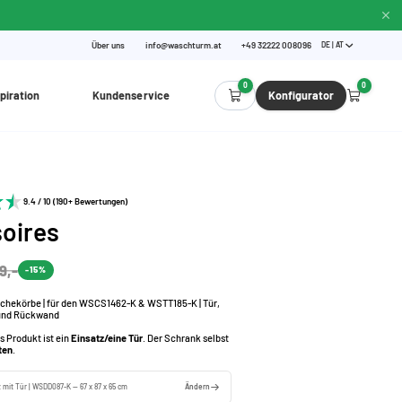
Über uns
info@waschturm.at
+49 32222 008096
DE | AT
0
0
piration
Kundenservice
Konfigurator
9.4 / 10 (190+ Bewertungen)
oires
9,-
-15%
schekörbe | für den WSCS1462-K & WSTT185-K | Tür,
und Rückwand
s Produkt ist ein
Einsatz/eine Tür
. Der Schrank selbst
ten
.
z mit Tür | WSDD087-K — 67 x 87 x 65 cm
Ändern