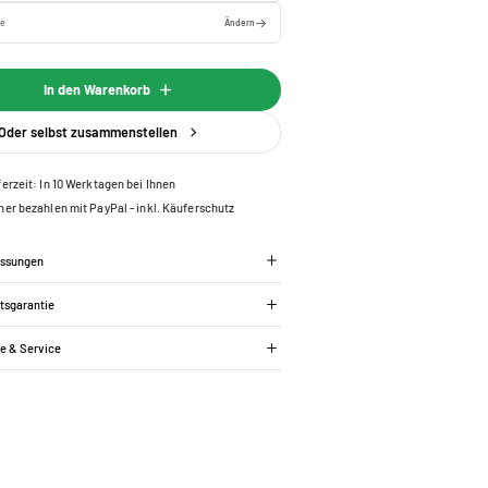
ge
Ändern
In den Warenkorb
Oder selbst zusammenstellen
ferzeit: In 10 Werktagen bei Ihnen
her bezahlen mit PayPal - inkl. Käuferschutz
essungen
tsgarantie
ie & Service