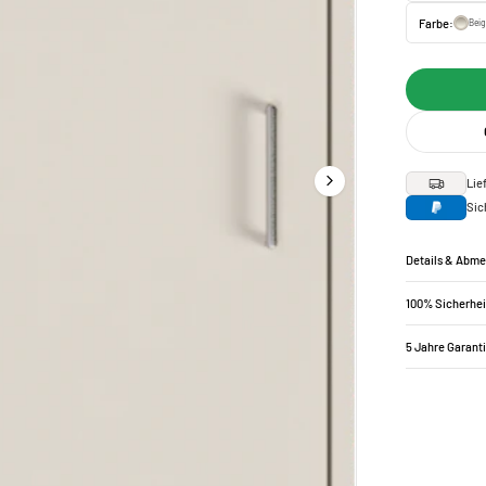
Farbe:
Bei
Lie
Sic
Details & Abm
100% Sicherhei
5 Jahre Garant