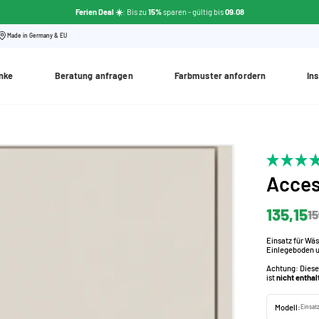
Ferien Deal ☀️
: Bis zu
15%
sparen - gültig bis
09.08
Made in Germany & EU
nke
Beratung anfragen
Farbmuster anfordern
Ins
Acces
135,15
15
Einsatz für Wä
Einlegeboden 
Achtung: Diese
ist
nicht enthal
Modell:
Einsat