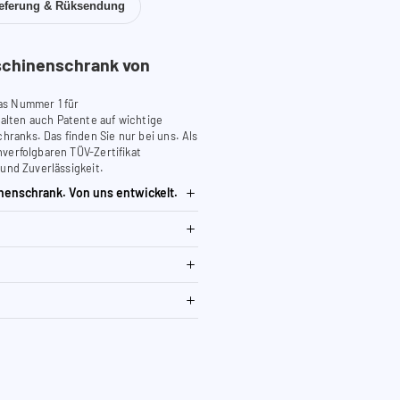
ieferung & Rüksendung
chinenschrank von
as Nummer 1 für
lten auch Patente auf wichtige
anks. Das finden Sie nur bei uns. Als
verfolgbaren TÜV-Zertifikat
 und Zuverlässigkeit.
nenschrank. Von uns entwickelt.