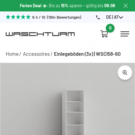
Ferien Deal ☀️
: Bis zu
15%
sparen - gültig bis
09.08
DE | AT
9.4 / 10 (190+ Bewertungen)
0
Home
Accessoires
Einlegeböden (3x) | WSCI58-60