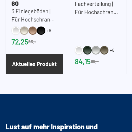
60
Fachverteilung |
3 Einlegeböden |
Für Hochschrank
Für Hochschrank
45 cm und/oder 60
60cm (B)
cm (B)
+6
72,25
85,-
+6
84,15
99,-
Aktuelles Produkt
Lust auf mehr Inspiration und