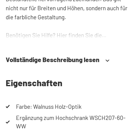
nicht nur für Breiten und Höhen, sondern auch für
die farbliche Gestaltung.
Benötigen Sie Hilfe? Hier finden Sie die
Montageanleitung. Benötigen Sie Hilfe bei der
Planung Ihres Schranks? Verwenden Sie unseren
Vollständige Beschreibung lesen
Konfigurator, um Ihren Waschmaschinenschrank
zusammenzustellen. Sie können uns auch
jederzeit telefonisch oder per Mail erreichen.
Eigenschaften
Farbe: Walnuss Holz-Optik
Ergänzung zum Hochschrank WSCH207-60-
WW