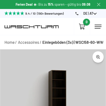
Ferien Deal ☀️
: Bis zu
15%
sparen - gültig bis
09.08
DE | AT
9.4 / 10 (190+ Bewertungen)
0
Home
Accessoires
Einlegeböden (3x) | WSCI58-60-WW