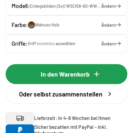
Modell:
Ändern
Einlegeböden (3x) | WSCI58-60-WW — 60 x 207 x 65 cm
Farbe:
Ändern
Walnuss Holz
Griffe:
Ändern
Griff
kostenlos
auswählen
In den Warenkorb
Oder selbst zusammenstellen
Lieferzeit: In 4-8 Wochen bei Ihnen
Sicher bezahlen mit PayPal - inkl.
Käuferschutz